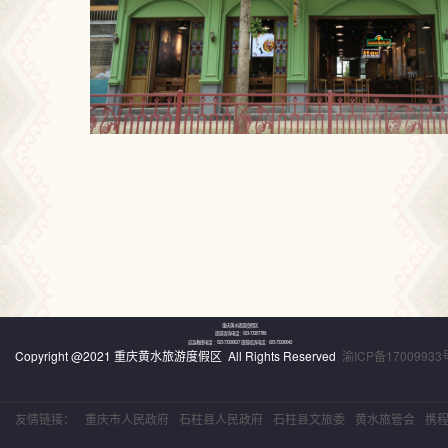
重庆黄水旅游度假区
旅游咨询电话：023-73357789
应急救援电话 ：023-73330627 旅游投诉电话：023-73330042
Copyright @2021 重庆黄水旅游度假区 All Rights Reserved
渝ICP备17009933
友情链接：
重庆市人民政府
石柱县人民政府
石柱县文旅委
黄水旅管会
携